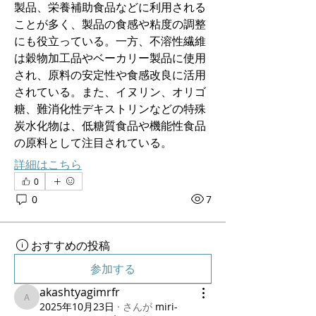
製品、栄養補助食品などに利用される
ことが多く、製品の食感や粘度の調整
にも役立っている。一方、不溶性繊維
は穀物加工品やベーカリー製品に使用
され、原料の安定性や食感改良に活用
されている。また、イヌリン、オリゴ
糖、難消化性デキストリンなどの特殊
炭水化物は、低糖質食品や機能性食品
の原料として注目されている。
詳細はこちら
0
0
7
おすすめの投稿
参加する
akashtyagimrfr
akashtyagimrfr
2025年10月23日
·
さんが
miri-