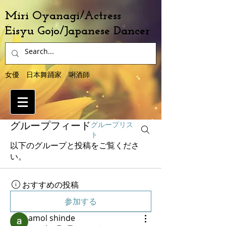
Miri Oyanagi/Actress
Eisyu Gojo/Japanese Dancer
女優 日本舞踊家 唎酒師
グループリス
グループフィード
ト
以下のグループと投稿をご覧くださ
い。
おすすめの投稿
参加する
amol shinde