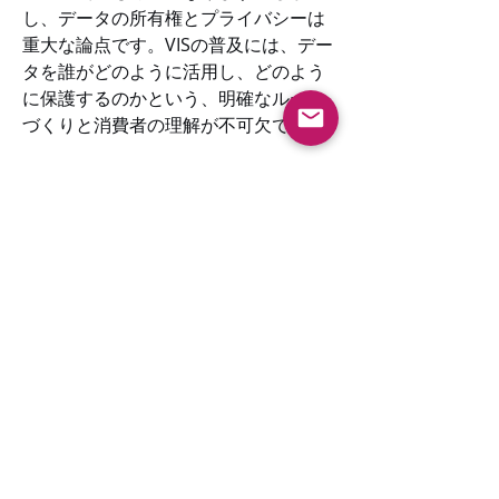
し、データの所有権とプライバシーは
重大な論点です。VISの普及には、デー
タを誰がどのように活用し、どのよう
に保護するのかという、明確なルール
づくりと消費者の理解が不可欠です。
FAQQ: 自分の車のデータは誰のもので
すか？A:
 法的には複雑な問題です。一
般に、車両のテレマティクスデータの
所有権や利用権は、購入契約やサービ
ス利用規約で定められることが多いで
す。ユーザーは自身のデータがどのよ
うに使われるか、規約を確認すること
が重要です。
Q: データはどのように役立つのです
か？A:
 リアルタイムの交通情報の精度
向上、都市計画の最適化、自動運転ア
ルゴリズムの学習など、社会全体にと