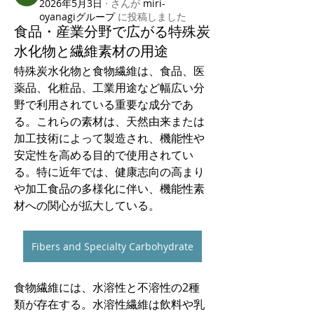
2026年5月3日
·
さんが
miri-
oyanagiグループ
に
投稿しました
食品・産業分野で広がる特殊炭
水化物と繊維素材の用途
特殊炭水化物と食物繊維は、食品、医
薬品、化粧品、工業用途など幅広い分
野で利用されている重要な成分であ
る。これらの素材は、天然由来または
加工技術によって製造され、機能性や
安定性を高める目的で使用されてい
る。特に近年では、健康志向の高まり
や加工食品の多様化に伴い、機能性素
材への関心が拡大している。
Fibers and Specialty Carbohydrate
食物繊維には、水溶性と不溶性の2種
類が存在する。水溶性繊維は飲料や乳