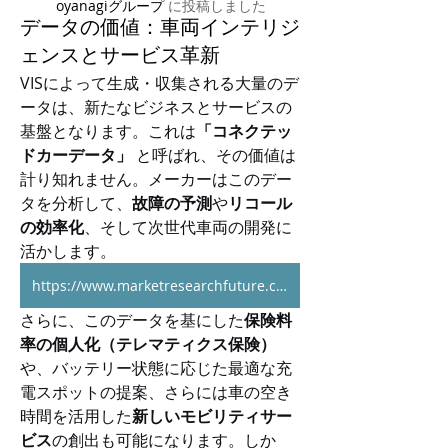
oyanagiグループ
に
投稿しました
データの価値：車両インテリジ
ェンスとサービス革新
VISによって生成・収集される大量のデ
ータは、新たなビジネスとサービスの
基盤となります。これは
「コネクテッ
ドカーデータ」
 と呼ばれ、その価値は
計り知れません。メーカーはこのデー
タを分析して、
故障の予測
や
リコール
の効率化
、そして次世代車両の開発に
活かします。
https://www.marketresearchfuture.com/reports/vehicle-intelligence-system-market-2447
さらに、このデータを基にした
保険料
率の個人化（テレマティクス保険）
や、バッテリー状態に応じた最適な充
電スポットの提案、さらには車の空き
時間を活用した
新しいモビリティサー
ビス
の創出も可能になります。しか