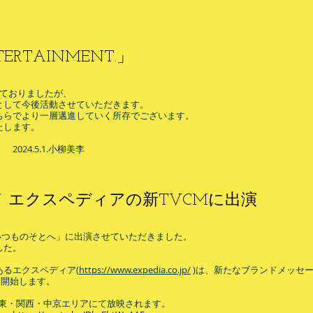
RTAINMENT.」
いておりましたが、
T.」として今後活動させていただきます。
ちらでより一層邁進していく所存でございます。
たします。
.小柳美李
 エクスペディアの新TVCMに出演
Step いつものそとへ」に出演させていただきました。
した。
るエクスペディア(
https://www.expedia.co.jp/
)は、新たなブランドメッセ
を開始します
​。
間に関東・関西・中京エリアにて放映されます。