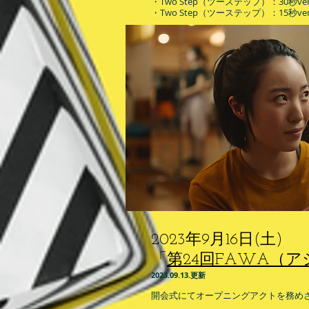
・Two Step（ツーステップ）：30秒ve
・Two Step（ツーステップ）：15秒ve
2023年9月16日(土)
「
第24回FAWA（
​2023.09
.13.
更
新
開会式にてオープニングアクトを務め