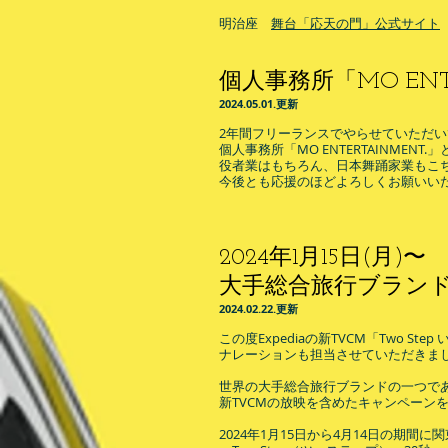
​明治座
舞台「応天の門」公式サイト
個人事務所「MO ENTE
​2024.05
.01
.
更
新
2年間フリーランスでやらせていただ
個人事務所「MO ENTERTAINMEN
役者業はもちろん、日本舞踊家業もこ
今後とも応援のほどよろしくお願いい
2024.5.1
2024年1月15日(月)〜
大手総合旅行ブランド
​2024.02
.22
.
更
新
この度Expediaの新TVCM「Two 
ナレーションも担当させていただきま
世界の大手総合旅行ブランドの一つであ
新TVCMの放映を含めたキャンペーン
2024年1月15日から4月14日の期