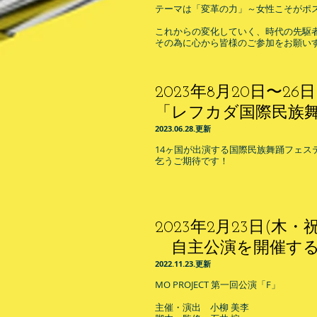
テーマは「変革の力」～女性こそがポ
これからの変化していく、時代の先駆
その為に心から皆様のご参加をお願い
2023年8月20日〜26日
「レフカダ国際民族
​2023.06
.28.
更
新
14ヶ国が出演する国際民族舞踊フェス
​乞うご期待です！
2023年2月23日(木・祝
自主公演を開催する
​2022.11.23.
更
新
MO PROJECT 第一回公演「F」
主催・演出 小柳 美李