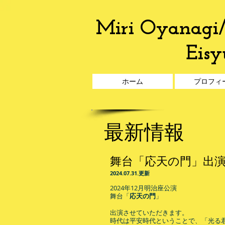
Miri Oyanagi/
Eisy
ホーム
プロフィ
最新情報​
舞台「応天の門」出
​2024.07
.31
.
更
新
2024年12月明治座公演
舞台「
応天の門
」
出演させていただきます。
時代は平安時代ということで、「光る