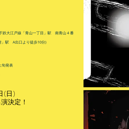
地下鉄大江戸線「青山一丁目」駅 南青山４番
」駅 A出口より徒歩10分)
上旬発表
m
日(日)
演決定！