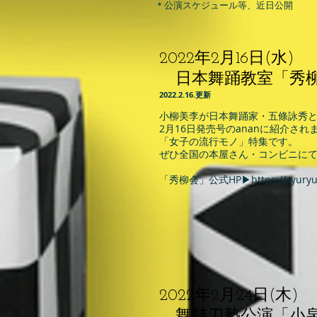
＊公演スケジュール等、近日公開
2022年2月16日(水)
日本舞踊教室「秀柳
​2022.2.16.
更
新
小柳美李が日本舞踊家・五條詠秀
2月16日発売号のananに紹介され
​「女子の流行モノ」特集です。
ぜひ全国の本屋さん・コンビニに
​「秀柳会」公式HP▶︎
https://syury
2022年2月24日(木)
舞鼓刀塾公演「小泉