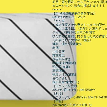
前回「歪な日常」から三年…ついに動
ュエーション》舞台に挑戦します！！
〜〜〜
【第34回池袋演劇祭参加作品】
NAOYA PRODUCE Vol.2
『わが家
〜或る作家とその妻そして女中の記〜
「先生は或る日…《忽然》と消えてし
それは…戦時下の日本の片隅で
ひたすらに原稿と向き合った或る作家
その妻そして女中の《物語》
脚本・演出/石橋直也
出演/
小柳美李
野村知広
長谷川かずき
鴫原桂(劇団新派)
明美里(玄狐)
高野璃奈
槇野レオナ(玄狐)
おのまさし
宣伝美術/東學(188)
［チケット発売日］
2022年7月15（金）AM10:00〜
［劇場］
シアターグリーンBOX in BOX THEATER
［日程］
2022年9月7日(水)〜11日(日)