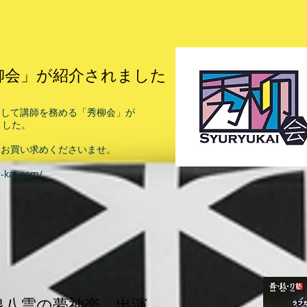
会」が紹介されました
として講師を務める「秀柳会」が
ました。
てお買い求めくださいませ。
u-kai.com/
八雲の夢神楽」出演