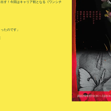
き出す！今回はキャリア初となる《ワンシチ
』
まったのです」
と