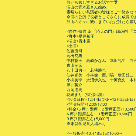
何とも嬉しすぎるお話です👘
演出の青木豪さん始め、
素晴らしい共演者の皆様とご一緒させ
今回の公演で役者としてさらに成長で
沢山の方々に観にきていただけたら嬉し
<原作>灰原 薬 『応天の門』(新潮社「コ
<脚本>桑原裕子
<演出>青木豪
<出演>
佐藤流司
高橋克典
中村莟玉 高崎かなみ 本田礼生 白
青山良彦
八十田勇一 若狭勝也
佃井皆美 小林健 西川瑞 増田雄二
小栁美李 永沼伊久也 十河尭史 木
篠井英介
西岡德馬
花總まり（特別出演）
<公演日程> 12月4日(水)〜12月22日(日)
<開演時間>12:00/17:00
<料金>S 席(1 階席・2 階席正面) 13,500
A 席(2 階席左右・3 階席正面) 8,500円
B 席(3 階席左右) 5,000円
※未就学児童入場不可
<一般販売>10月13日(日)10:00〜