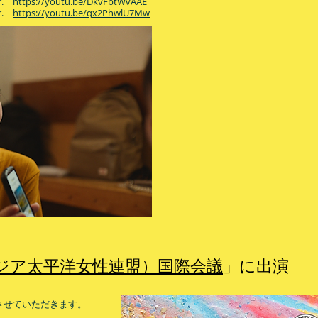
r.
https://youtu.be/DkvFbtWvAAE
r.
https://youtu.be/qx2PhwlU7Mw
アジア太平洋女性連盟）国際会議
」に出演
させていただきます。