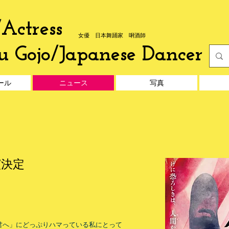
Actress
女優 日本舞踊家 唎酒師
u Gojo/Japanese Dancer
ール
ニュース
写真
演決定
君へ」にどっぷりハマっている私にとって