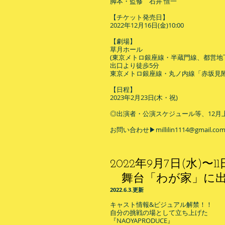
脚本・監修 石井 愃一
【チケット発売日】
2022年12月16日(金)10:00
【劇場】
草月ホール
(東京メトロ銀座線・半蔵門線、都営
出口より徒歩5分
東京メトロ銀座線・丸ノ内線「赤坂見附
【日程】
2023年2月23日(木・祝)
◎出演者・公演スケジュール等、12月
​お問い合わせ▶︎
millilin1114@gmail.co
2022年9月7日(水)〜11
舞台「わが家」に出
​2022.6.3.
更
新
キャスト情報&ビジュアル解禁！！
自分の挑戦の場として立ち上げた
『NAOYAPRODUCE』