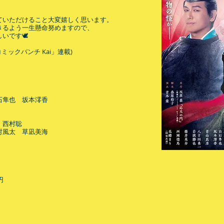
ていただけること大変嬉しく思います。
きるよう一生懸命努めますので、
いです🕊
ミックバンチ Kai」連載)
石隼也 坂本澪香
 西村聡
村風太 草凪美海
円