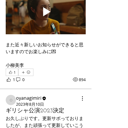
また近々新しいお知らせができると思
いますのでお楽しみに💌
小柳美李
1
1
0
894
oyanagimiri
oyanagimiri
2023年8月10日
ギリシャ公演2023決定
お久しぶりです。更新サボっておりま
したが、また頑張って更新していこう