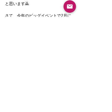
と思います🙇
さて、今年のビッグイベントで2月に
は自身初の自主公演を草月ホールでや
らせていただきました。
ご来場いただき誠にありがとうござい
ました、、
なんとか無事に2回公演やり切ること
ができましたが、改めて自分一人では
グループについて
何もできないなあと実感させられる公
女優の活動etc.
演となりました。
いつも支えてくださっている皆様、本
メンバー
当にありがとうございます！
oyanagimiri
フォロー
oyanagimiri
すべてのメンバーを表示（1名）
これからも女優業、日本舞踊家業共に
頑張って参りますのでよろしくお願い