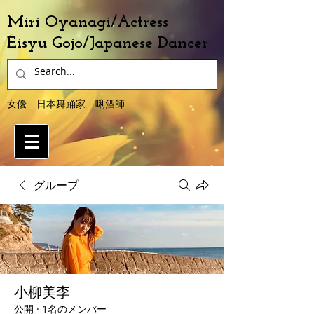
Miri Oyanagi/Actress
Eisyu Gojo/Japanese Dancer
女優 日本舞踊家 唎酒師
グループ
小柳美李
公開
·
1名のメンバー