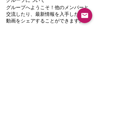
グループについて
グループへようこそ！他のメンバーと
交流したり、最新情報を入手したり、
動画をシェアすることができます。
メンバー
akashtyagimrfr
フォロー
akashtyagimrfr
oyanagimiri
フォロー
oyanagimiri
amol shinde
フォロー
すべてのメンバーを表示（3名）
© 2023 by Andi Banks. All rights reserved