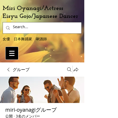
Miri Oyanagi/Actress
Eisyu Gojo/Japanese Dancer
女優 日本舞踊家 唎酒師
グループ
miri-oyanagiグループ
公開
·
3名のメンバー