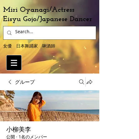
Miri Oyanagi/Actress
Eisyu Gojo/Japanese Dancer
女優 日本舞踊家 唎酒師
グループ
小柳美李
公開
·
1名のメンバー