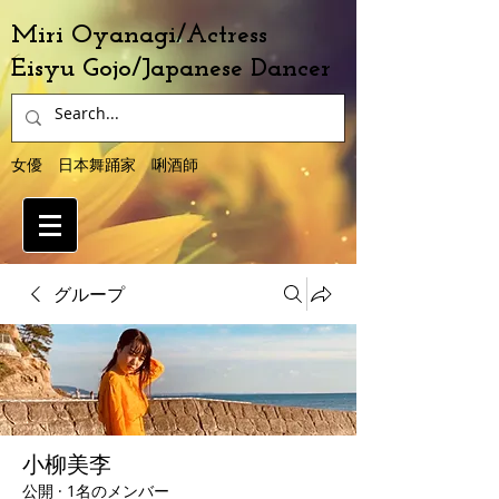
Miri Oyanagi/Actress
Eisyu Gojo/Japanese Dancer
女優 日本舞踊家 唎酒師
グループ
小柳美李
公開
·
1名のメンバー