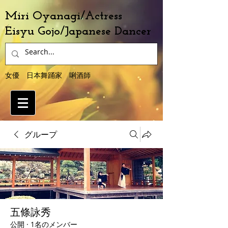
Miri Oyanagi/Actress
Eisyu Gojo/Japanese Dancer
女優 日本舞踊家 唎酒師
グループ
五條詠秀
公開
·
1名のメンバー