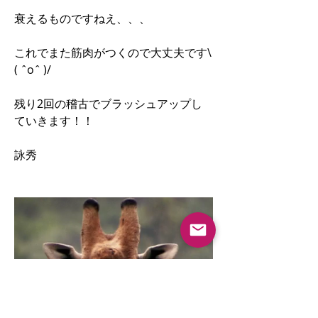
衰えるものですねえ、、、
これでまた筋肉がつくので大丈夫です\
( ˆoˆ )/
残り2回の稽古でブラッシュアップし
ていきます！！
詠秀