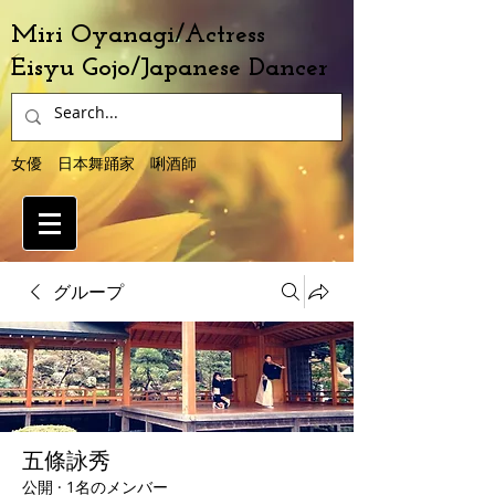
Miri Oyanagi/Actress
Eisyu Gojo/Japanese Dancer
女優 日本舞踊家 唎酒師
グループ
五條詠秀
公開
·
1名のメンバー